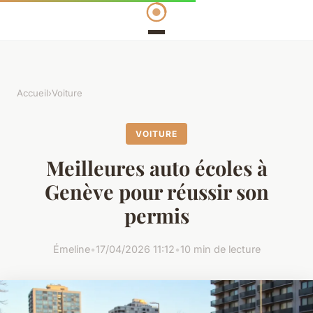
Accueil
›
Voiture
VOITURE
Meilleures auto écoles à
Genève pour réussir son
permis
Émeline
•
17/04/2026 11:12
•
10 min de lecture