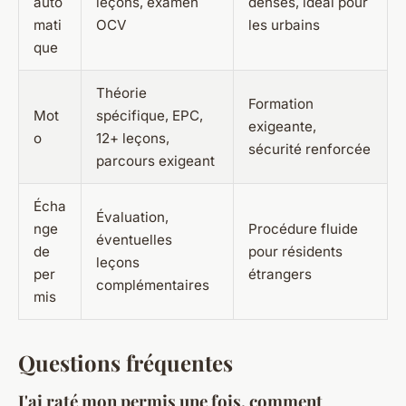
auto
leçons, examen
denses, idéal pour
mati
OCV
les urbains
que
Théorie
Formation
Mot
spécifique, EPC,
exigeante,
o
12+ leçons,
sécurité renforcée
parcours exigeant
Écha
Évaluation,
nge
Procédure fluide
éventuelles
de
pour résidents
leçons
per
étrangers
complémentaires
mis
Questions fréquentes
J'ai raté mon permis une fois, comment