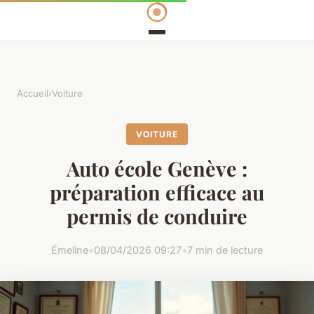
Accueil
›
Voiture
VOITURE
Auto école Genève :
préparation efficace au
permis de conduire
Émeline
•
08/04/2026 09:27
•
7 min de lecture