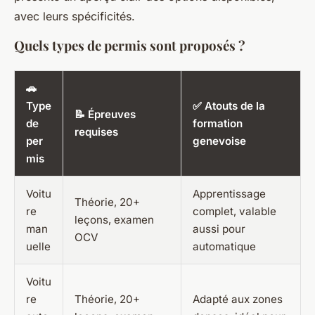
avec leurs spécificités.
Quels types de permis sont proposés ?
🚗
Type
✅ Atouts de la
📝 Épreuves
de
formation
requises
per
genevoise
mis
Voitu
Apprentissage
Théorie, 20+
re
complet, valable
leçons, examen
man
aussi pour
OCV
uelle
automatique
Voitu
re
Théorie, 20+
Adapté aux zones