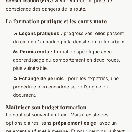
sensibilisation (EPC)
vient renforcer la prise de
conscience des dangers de la route.
La formation pratique et les cours moto
🚗
Leçons pratiques
: progressives, elles passent
du calme d’un parking à la densité du trafic urbain.
🏍️
Permis moto
: formation spécifique avec
apprentissage du comportement en deux-roues,
plus vulnérable.
🔁
Échange de permis
: pour les expatriés, une
procédure bien encadrée selon l’origine du
document.
Maîtriser son budget formation
Le coût est souvent un frein. Mais il existe des
options claires, sans
prépaiement exigé
, avec un
paiement au fur et à mesure. Et pour ceux qui suivent